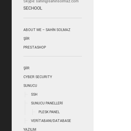
Skype:
sahin@sahinsolmaz.com
SECHOOL
ABOUT ME – SAHIN SOLMAZ
ŞIIR
PRESTASHOP
ŞİİR
CYBER SECURITY
SUNUCU
SSH
SUNUCU PANELLERI
PLESK PANEL
VERITABANI/DATABASE
YAZILIM