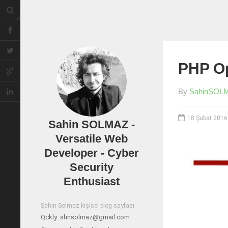
PHP Op
By
SahinSOL
18 Şubat 2016
Sahin SOLMAZ -
Versatile Web
Developer - Cyber
Security
Enthusiast
Şahin Solmaz kişisel blog sayfası
Qckly:
shnsolmaz@gmail.com