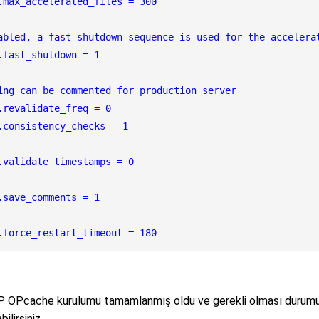
.max_accelerated_files = 300 
abled, a fast shutdown sequence is used for the accelera
.fast_shutdown = 1
ing can be commented for production server
.revalidate_freq = 0
.consistency_checks = 1
.validate_timestamps = 0
.save_comments = 1
.force_restart_timeout = 180
P OPcache kurulumu tamamlanmış oldu ve gerekli olması durumund
ilirsiniz.