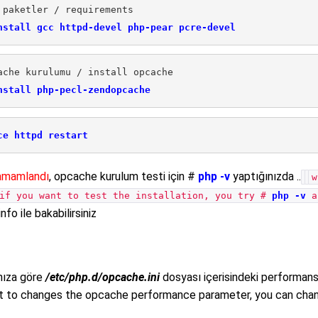
 paketler / requirements

ache kurulumu / install opcache

ce httpd restart
amamlandı
, opcache kurulum testi için #
php -v
yaptığınızda ..
w
f you want to test the installation, you try #
php -v
an
nfo ile bakabilirsiniz
ınıza göre
/etc/php.d/opcache.ini
dosyası içerisindeki performans 
nt to changes the opcache performance parameter, you can ch