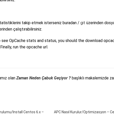
tatistiklerini takip etmek isterseniz buradan /
git
üzerinden dosyal
inden çalıştırabilirsiniz.
o see OpCache stats and status, you should the download opcac
Finally, run the opcache url.
zımız olan
Zaman Neden Çabuk Geçiyor ?
başlıklı makalemizde z
ulumu/Install Centos 6.x –
APC Nasıl Kurulur/Optimizasyon – C