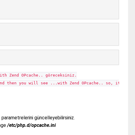
ith Zend OPcache.. göreceksiniz.
d then you will see ...with Zend OPcache.. so, it is ok
parametrelerini güncelleyebilirsiniz.
ange
/etc/php.d/opcache.ini