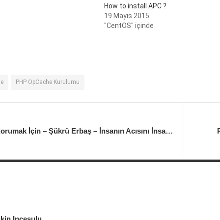
How to install APC ?
19 Mayıs 2015
"CentOS" içinde
e
PHP OpCache Kurulumu
Seni Korumak İçin – Şükrü Erbaş – İnsanın Acısını İnsan Alır
kin Incesulu