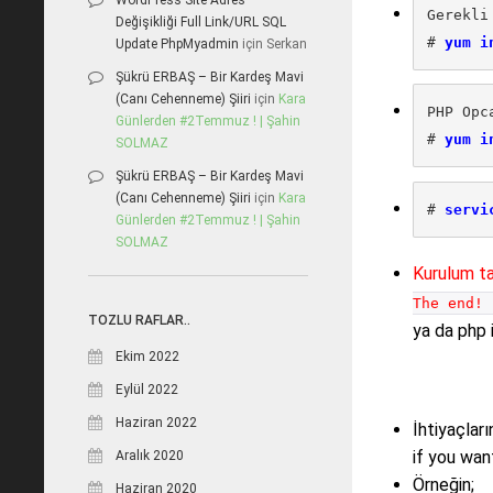
WordPress Site Adres
Gerekli
Değişikliği Full Link/URL SQL
# 
Update PhpMyadmin
için
Serkan
Şükrü ERBAŞ – Bir Kardeş Mavi
(Canı Cehenneme) Şiiri
için
Kara
PHP Opc
Günlerden #2Temmuz ! | Şahin
# 
SOLMAZ
Şükrü ERBAŞ – Bir Kardeş Mavi
(Canı Cehenneme) Şiiri
için
Kara
# 
servi
Günlerden #2Temmuz ! | Şahin
SOLMAZ
Kurulum t
The end!
i
TOZLU RAFLAR..
ya da php i
Ekim 2022
Eylül 2022
Haziran 2022
İhtiyaçlar
if you wa
Aralık 2020
Örneğin;
Haziran 2020