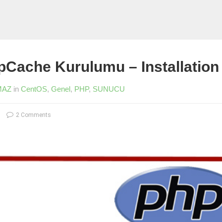
Cache Kurulumu – Installatio
MAZ
in
CentOS
,
Genel
,
PHP
,
SUNUCU
2 Comments