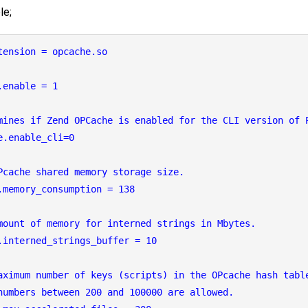
le;
tension = opcache.so
.enable = 1
mines if Zend OPCache is enabled for the CLI version of 
e.enable_cli=0
Pcache shared memory storage size.
.memory_consumption = 138
mount of memory for interned strings in Mbytes.
.interned_strings_buffer = 10
aximum number of keys (scripts) in the OPcache hash tabl
numbers between 200 and 100000 are allowed.